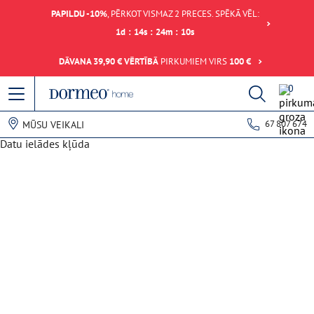
PAPILDU -10%
, PĒRKOT VISMAZ 2 PRECES. SPĒKĀ VĒL:
1
d
:
14
s
:
24
m
:
10
s
DĀVANA 39,90 € VĒRTĪBĀ
PIRKUMIEM VIRS
100 €
0
67 807 674
MŪSU VEIKALI
Datu ielādes kļūda