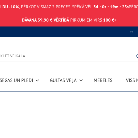
ILDU -10%
, PĒRKOT VISMAZ 2 PRECES. SPĒKĀ VĒL:
3
d
:
0
s
:
19
m
:
25
s
PĒRC
DĀVANA 39,90 € VĒRTĪBĀ
PIRKUMIEM VIRS
100 €
Datu ielā
SEGAS UN PLEDI
GULTAS VEĻA
MĒBELES
VISS 