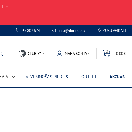
 TE
67 807 674
info@dormeo.lv
MŪSU VEIKALI
des kļūda
0
CLUB 5*
MANS KONTS
0.00 €
MĀJAI
ATVĒSINOŠĀS PRECES
OUTLET
AKCIJAS