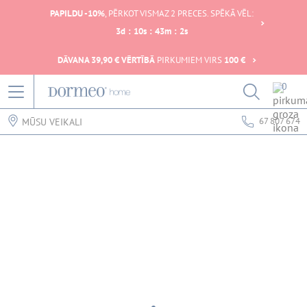
PAPILDU -10%
, PĒRKOT VISMAZ 2 PRECES. SPĒKĀ VĒL:
3
d
:
10
s
:
43
m
:
2
s
DĀVANA 39,90 € VĒRTĪBĀ
PIRKUMIEM VIRS
100 €
0
67 807 674
MŪSU VEIKALI