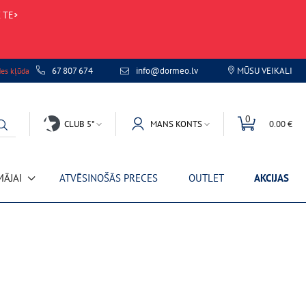
 TE
67 807 674
info@dormeo.lv
MŪSU VEIKALI
des kļūda
0
CLUB 5*
MANS KONTS
0.00 €
MĀJAI
ATVĒSINOŠĀS PRECES
OUTLET
AKCIJAS