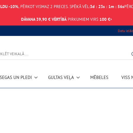
ILDU -10%
, PĒRKOT VISMAZ 2 PRECES. SPĒKĀ VĒL:
3
d
:
23
s
:
1
m
:
56
s
PĒRC
DĀVANA 39,90 € VĒRTĪBĀ
PIRKUMIEM VIRS
100 €
Datu ielā
SEGAS UN PLEDI
GULTAS VEĻA
MĒBELES
VISS 