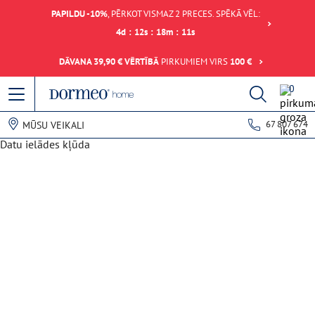
PAPILDU -10%
, PĒRKOT VISMAZ 2 PRECES. SPĒKĀ VĒL:
4
d
:
12
s
:
18
m
:
11
s
DĀVANA 39,90 € VĒRTĪBĀ
PIRKUMIEM VIRS
100 €
0
67 807 674
MŪSU VEIKALI
Datu ielādes kļūda