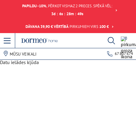
PAPILDU -10%
, PĒRKOT VISMAZ 2 PRECES. SPĒKĀ VĒL:
3
d
:
6
s
:
28
m
:
49
s
DĀVANA 39,90 € VĒRTĪBĀ
PIRKUMIEM VIRS
100 €
0
67 807 674
MŪSU VEIKALI
Datu ielādes kļūda