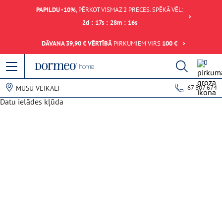
PAPILDU -10%
, PĒRKOT VISMAZ 2 PRECES. SPĒKĀ VĒL:
2
d
:
17
s
:
28
m
:
16
s
DĀVANA 39,90 € VĒRTĪBĀ
PIRKUMIEM VIRS
100 €
0
67 807 674
MŪSU VEIKALI
Datu ielādes kļūda