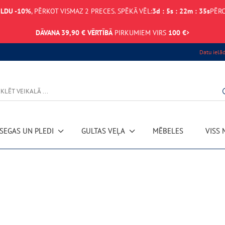
ILDU -10%
, PĒRKOT VISMAZ 2 PRECES. SPĒKĀ VĒL:
3
d
:
5
s
:
22
m
:
35
s
PĒRC
DĀVANA 39,90 € VĒRTĪBĀ
PIRKUMIEM VIRS
100 €
Datu ielā
SEGAS UN PLEDI
GULTAS VEĻA
MĒBELES
VISS 