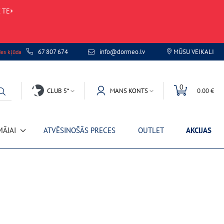
 TE
67 807 674
info@dormeo.lv
MŪSU VEIKALI
des kļūda
0
CLUB 5*
MANS KONTS
0.00 €
MĀJAI
ATVĒSINOŠĀS PRECES
OUTLET
AKCIJAS