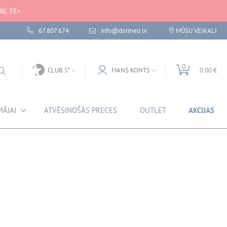
RC TE
67 807 674
info@dormeo.lv
MŪSU VEIKALI
0
CLUB 5*
MANS KONTS
0.00 €
MĀJAI
ATVĒSINOŠĀS PRECES
OUTLET
AKCIJAS