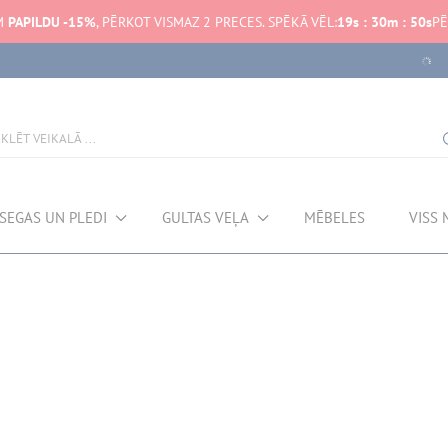
M
PAPILDU -15%
, PĒRKOT VISMAZ 2 PRECES. SPĒKĀ VĒL:
19
s
:
30
m
:
50
s
PĒ
SEGAS UN PLEDI
GULTAS VEĻA
MĒBELES
VISS 