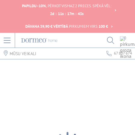
PAPILDU -10%
, PĒRKOT VISMAZ 2 PRECES. SPĒKĀ VĒL:
2
d
:
11
s
:
17
m
:
43
s
DĀVANA 39,90 € VĒRTĪBĀ
PIRKUMIEM VIRS
100 €
0
67 807 674
MŪSU VEIKALI