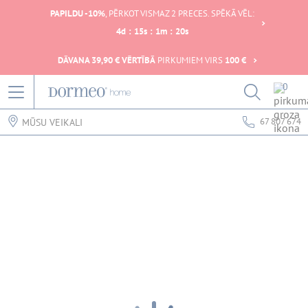
PAPILDU -10%
, PĒRKOT VISMAZ 2 PRECES. SPĒKĀ VĒL:
4
d
:
15
s
:
1
m
:
20
s
DĀVANA 39,90 € VĒRTĪBĀ
PIRKUMIEM VIRS
100 €
0
67 807 674
MŪSU VEIKALI