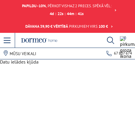
PAPILDU -10%
, PĒRKOT VISMAZ 2 PRECES. SPĒKĀ VĒL:
4
d
:
22
s
:
44
m
:
41
s
DĀVANA 39,90 € VĒRTĪBĀ
PIRKUMIEM VIRS
100 €
0
67 807 674
MŪSU VEIKALI
Datu ielādes kļūda