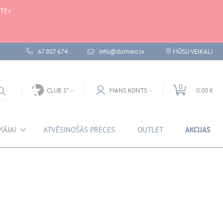
 TE
67 807 674
info@dormeo.lv
MŪSU VEIKALI
0
CLUB 5*
MANS KONTS
0.00 €
MĀJAI
ATVĒSINOŠĀS PRECES
OUTLET
AKCIJAS