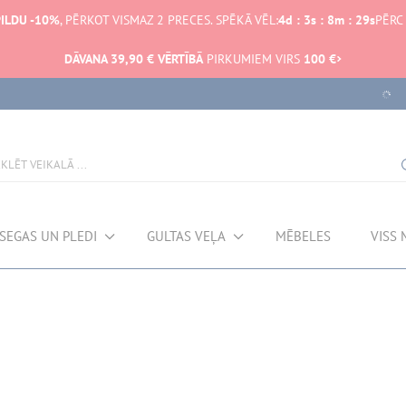
ILDU -10%
, PĒRKOT VISMAZ 2 PRECES. SPĒKĀ VĒL:
4
d
:
3
s
:
8
m
:
29
s
PĒRC
DĀVANA 39,90 € VĒRTĪBĀ
PIRKUMIEM VIRS
100 €
SEGAS UN PLEDI
GULTAS VEĻA
MĒBELES
VISS 