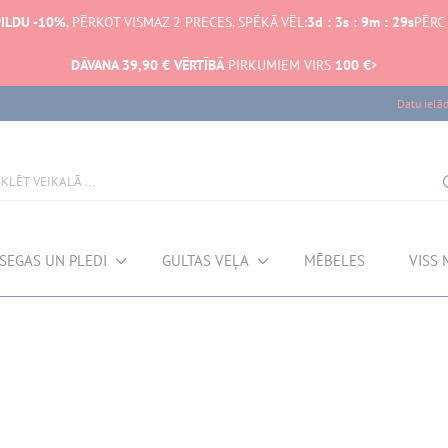
ILDU -10%
, PĒRKOT VISMAZ 2 PRECES. SPĒKĀ VĒL:
3
d
:
3
s
:
9
m
:
29
s
PĒRC
DĀVANA 39,90 € VĒRTĪBĀ
PIRKUMIEM VIRS
100 €
Datu ielā
SEGAS UN PLEDI
GULTAS VEĻA
MĒBELES
VISS 