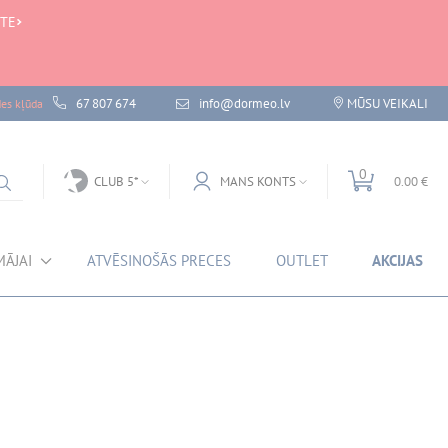
 TE
67 807 674
info@dormeo.lv
MŪSU VEIKALI
des kļūda
0
CLUB 5*
MANS KONTS
0.00 €
MĀJAI
ATVĒSINOŠĀS PRECES
OUTLET
AKCIJAS