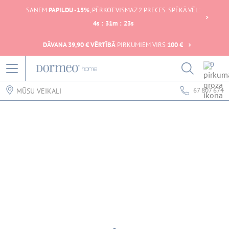
SAŅEM
PAPILDU -15%
, PĒRKOT VISMAZ 2 PRECES. SPĒKĀ VĒL:
4
s
:
31
m
:
23
s
DĀVANA 39,90 € VĒRTĪBĀ
PIRKUMIEM VIRS
100 €
0
67 807 674
MŪSU VEIKALI