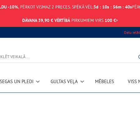
LDU -10%
, PĒRKOT VISMAZ 2 PRECES. SPĒKĀ VĒL:
3
d
:
10
s
:
56
m
:
40
s
PĒR
DĀVANA 39,90 € VĒRTĪBĀ
PIRKUMIEM VIRS
100 €
Datu ielā
SEGAS UN PLEDI
GULTAS VEĻA
MĒBELES
VISS 