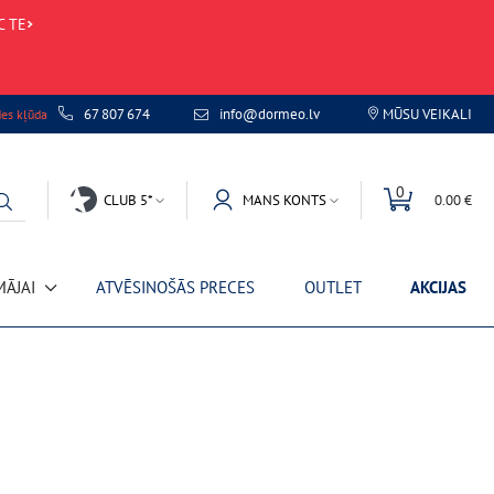
C TE
67 807 674
info@dormeo.lv
MŪSU VEIKALI
des kļūda
0
CLUB 5*
MANS KONTS
0.00 €
MĀJAI
ATVĒSINOŠĀS PRECES
OUTLET
AKCIJAS