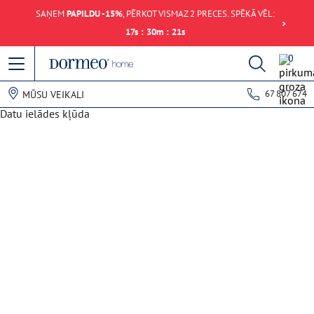
SAŅEM
PAPILDU -15%
, PĒRKOT VISMAZ 2 PRECES. SPĒKĀ VĒL:
17
s
:
30
m
:
21
s
0
67 807 674
MŪSU VEIKALI
Datu ielādes kļūda