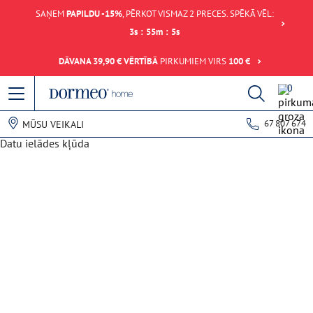
SAŅEM
PAPILDU -15%
, PĒRKOT VISMAZ 2 PRECES. SPĒKĀ VĒL:
3
s
:
55
m
:
5
s
DĀVANA 39,90 € VĒRTĪBĀ
PIRKUMIEM VIRS
100 €
0
67 807 674
MŪSU VEIKALI
Datu ielādes kļūda