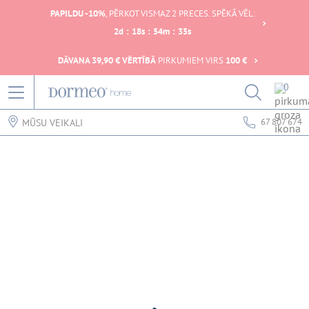
PAPILDU -10%
, PĒRKOT VISMAZ 2 PRECES. SPĒKĀ VĒL:
2
d
:
18
s
:
54
m
:
35
s
DĀVANA 39,90 € VĒRTĪBĀ
PIRKUMIEM VIRS
100 €
0
67 807 674
MŪSU VEIKALI