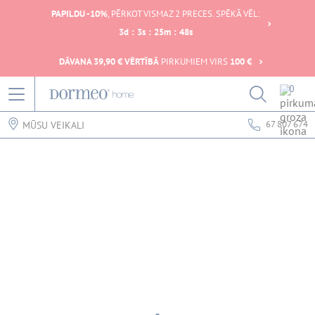
PAPILDU -10%
, PĒRKOT VISMAZ 2 PRECES. SPĒKĀ VĒL:
3
d
:
3
s
:
25
m
:
48
s
DĀVANA 39,90 € VĒRTĪBĀ
PIRKUMIEM VIRS
100 €
0
67 807 674
MŪSU VEIKALI