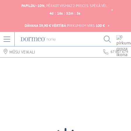
PAPILDU -10%
, PĒRKOT VISMAZ 2 PRECES. SPĒKĀ VĒL:
4
d
:
16
s
:
52
m
:
4
s
DĀVANA 39,90 € VĒRTĪBĀ
PIRKUMIEM VIRS
100 €
0
67 807 674
MŪSU VEIKALI