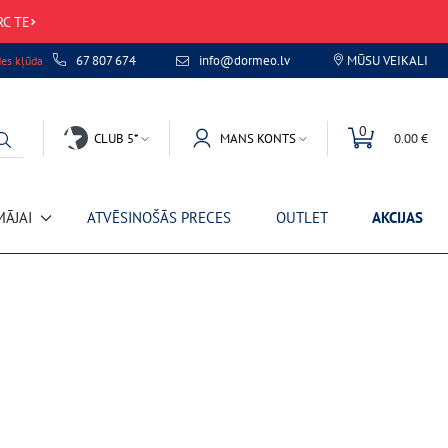
RC TE
67 807 674
info@dormeo.lv
MŪSU VEIKALI
des kļūda
0
CLUB 5*
MANS KONTS
0.00 €
MĀJAI
ATVĒSINOŠĀS PRECES
OUTLET
AKCIJAS