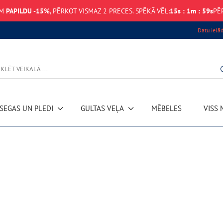
EM
PAPILDU -15%
, PĒRKOT VISMAZ 2 PRECES. SPĒKĀ VĒL:
15
s
:
1
m
:
59
s
PĒ
Datu ielā
SEGAS UN PLEDI
GULTAS VEĻA
MĒBELES
VISS 