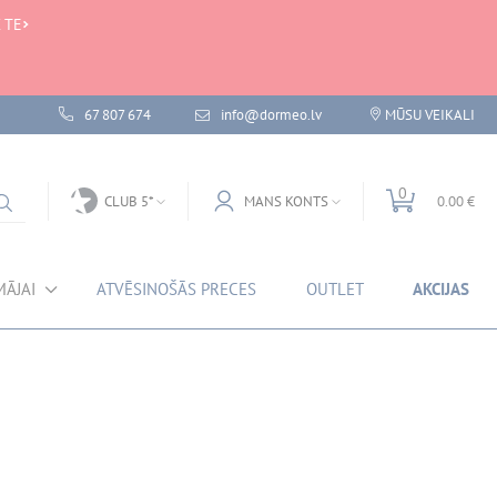
 TE
67 807 674
info@dormeo.lv
MŪSU VEIKALI
0
CLUB 5*
MANS KONTS
0.00 €
MĀJAI
ATVĒSINOŠĀS PRECES
OUTLET
AKCIJAS