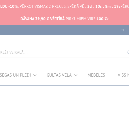
ILDU -10%
, PĒRKOT VISMAZ 2 PRECES. SPĒKĀ VĒL:
2
d
:
10
s
:
8
m
:
19
s
PĒRC
DĀVANA 39,90 € VĒRTĪBĀ
PIRKUMIEM VIRS
100 €
SEGAS UN PLEDI
GULTAS VEĻA
MĒBELES
VISS 