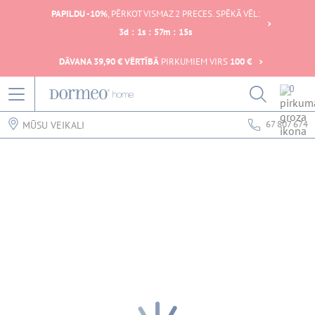
PAPILDU -10%
, PĒRKOT VISMAZ 2 PRECES. SPĒKĀ VĒL:
3
d
:
1
s
:
57
m
:
15
s
DĀVANA 39,90 € VĒRTĪBĀ
PIRKUMIEM VIRS
100 €
0
67 807 674
MŪSU VEIKALI