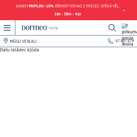
SAŅEM
PAPILDU -15%
, PĒRKOT VISMAZ 2 PRECES. SPĒKĀ VĒL:
18
s
:
38
m
:
41
s
0
67 807 674
MŪSU VEIKALI
Datu ielādes kļūda