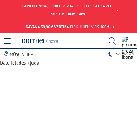
PAPILDU -10%
, PĒRKOT VISMAZ 2 PRECES. SPĒKĀ VĒL:
3
d
:
10
s
:
40
m
:
46
s
DĀVANA 39,90 € VĒRTĪBĀ
PIRKUMIEM VIRS
100 €
0
67 807 674
MŪSU VEIKALI
Datu ielādes kļūda