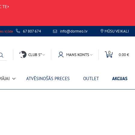
C TE
67 807 674
info@dormeo.lv
MŪSU VEIKALI
des kļūda
0
CLUB 5*
MANS KONTS
0.00 €
MĀJAI
ATVĒSINOŠĀS PRECES
OUTLET
AKCIJAS