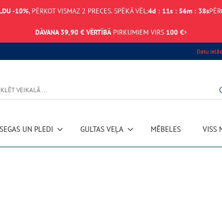
LDU -10%
, PĒRKOT VISMAZ 2 PRECES. SPĒKĀ VĒL:
4
d
:
11
s
:
56
m
:
38
s
PĒR
DĀVANA 39,90 € VĒRTĪBĀ
PIRKUMIEM VIRS
100 €
Datu ielā
SEGAS UN PLEDI
GULTAS VEĻA
MĒBELES
VISS 