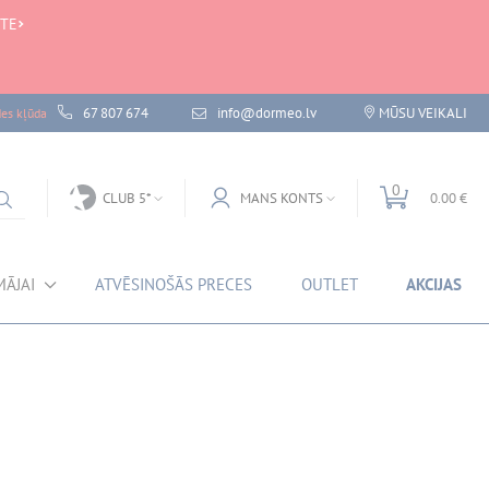
 TE
67 807 674
info@dormeo.lv
MŪSU VEIKALI
des kļūda
0
CLUB 5*
MANS KONTS
0.00 €
MĀJAI
ATVĒSINOŠĀS PRECES
OUTLET
AKCIJAS