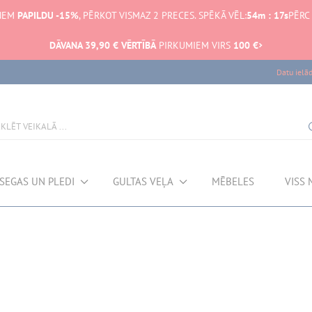
ŅEM
PAPILDU -15%
, PĒRKOT VISMAZ 2 PRECES. SPĒKĀ VĒL:
54
m
:
16
s
PĒRC
DĀVANA 39,90 € VĒRTĪBĀ
PIRKUMIEM VIRS
100 €
Datu ielā
SEGAS UN PLEDI
GULTAS VEĻA
MĒBELES
VISS 