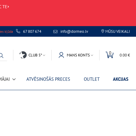
C TE
67 807 674
info@dormeo.lv
MŪSU VEIKALI
des kļūda
0
CLUB 5*
MANS KONTS
0.00 €
MĀJAI
ATVĒSINOŠĀS PRECES
OUTLET
AKCIJAS