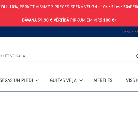
LDU -10%
, PĒRKOT VISMAZ 2 PRECES. SPĒKĀ VĒL:
3
d
:
10
s
:
51
m
:
50
s
PĒR
DĀVANA 39,90 € VĒRTĪBĀ
PIRKUMIEM VIRS
100 €
Datu ielā
SEGAS UN PLEDI
GULTAS VEĻA
MĒBELES
VISS 