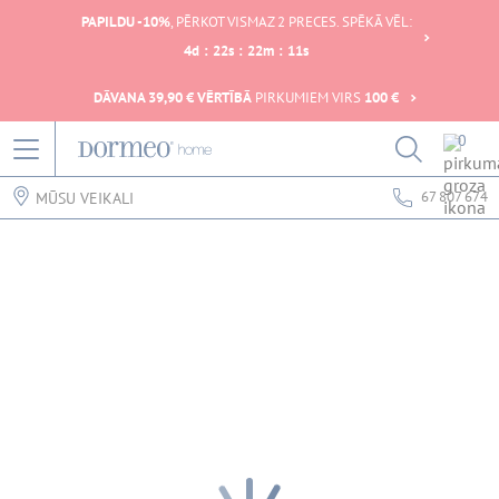
PAPILDU -10%
, PĒRKOT VISMAZ 2 PRECES. SPĒKĀ VĒL:
4
d
:
22
s
:
22
m
:
11
s
DĀVANA 39,90 € VĒRTĪBĀ
PIRKUMIEM VIRS
100 €
0
67 807 674
MŪSU VEIKALI