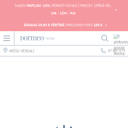
SAŅEM
PAPILDU -15%
, PĒRKOT VISMAZ 2 PRECES. SPĒKĀ VĒL:
14
s
:
12
m
:
41
s
DĀVANA 39,90 € VĒRTĪBĀ
PIRKUMIEM VIRS
100 €
0
67 807 674
MŪSU VEIKALI