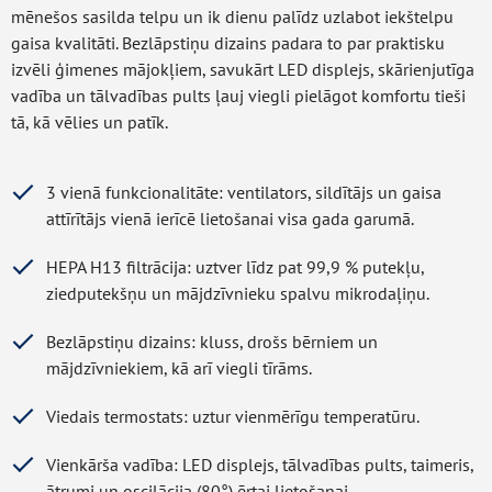
mēnešos sasilda telpu un ik dienu palīdz uzlabot iekštelpu
gaisa kvalitāti. Bezlāpstiņu dizains padara to par praktisku
izvēli ģimenes mājokļiem, savukārt LED displejs, skārienjutīga
vadība un tālvadības pults ļauj viegli pielāgot komfortu tieši
tā, kā vēlies un patīk.
3 vienā funkcionalitāte: ventilators, sildītājs un gaisa
attīrītājs vienā ierīcē lietošanai visa gada garumā.
HEPA H13 filtrācija: uztver līdz pat 99,9 % putekļu,
ziedputekšņu un mājdzīvnieku spalvu mikrodaļiņu.
Bezlāpstiņu dizains: kluss, drošs bērniem un
mājdzīvniekiem, kā arī viegli tīrāms.
Viedais termostats: uztur vienmērīgu temperatūru.
Vienkārša vadība: LED displejs, tālvadības pults, taimeris,
ātrumi un oscilācija (80°) ērtai lietošanai.