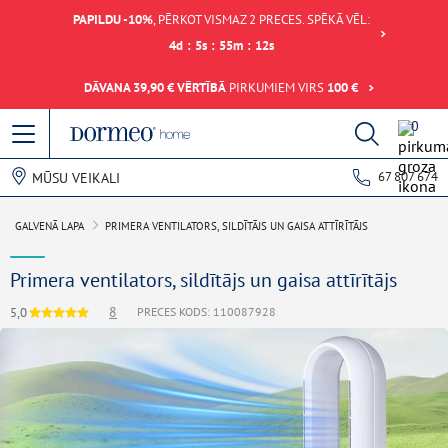
PAPILDU -10%
, PĒRKOT VISMAZ 2 PRECES. SPĒKĀ VĒL:
4
d
:
5
s
:
55
m
:
12
s
DĀVANA 39,90 € VĒRTĪBĀ
PIRKUMIEM VIRS
100 €
0
67 807 674
MŪSU VEIKALI
GALVENĀ LAPA
PRIMERA VENTILATORS, SILDĪTĀJS UN GAISA ATTĪRĪTĀJS
Primera ventilators, sildītājs un gaisa attīrītājs
8
5,0
PRECES KODS: 110087928