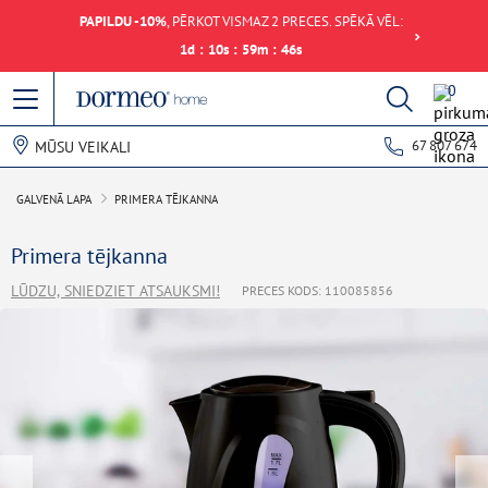
PAPILDU -10%
, PĒRKOT VISMAZ 2 PRECES. SPĒKĀ VĒL:
1
d
:
10
s
:
59
m
:
46
s
0
67 807 674
MŪSU VEIKALI
GALVENĀ LAPA
PRIMERA TĒJKANNA
Primera tējkanna
LŪDZU, SNIEDZIET ATSAUKSMI!
PRECES KODS: 110085856