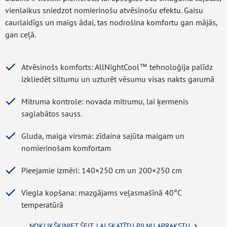
vienlaikus sniedzot nomierinošu atvēsinošu efektu. Gaisu
caurlaidīgs un maigs ādai, tas nodrošina komfortu gan mājās,
gan ceļā.
Atvēsinošs komforts: AllNightCool™ tehnoloģija palīdz
izkliedēt siltumu un uzturēt vēsumu visas nakts garumā
Mitruma kontrole: novada mitrumu, lai ķermenis
saglabātos sauss.
Gluda, maiga virsma: zīdaina sajūta maigam un
nomierinošam komfortam
Pieejamie izmēri: 140×250 cm un 200×250 cm
Viegla kopšana: mazgājams veļasmašīnā 40°C
temperatūrā
NOKLIKŠĶINIET ŠEIT, LAI SKATĪTU PILNU APRAKSTU