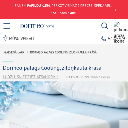
SAŅEM
PAPILDU -15%
, PĒRKOT VISMAZ 2 PRECES. SPĒKĀ VĒL:
15
s
:
58
m
:
40
s
0
67 807 674
MŪSU VEIKALI
GALVENĀ LAPA
DORMEO PALAGS COOLING, ZILOŅKAULA KRĀSĀ
Dormeo palags Cooling, ziloņkaula krāsā
LŪDZU, SNIEDZIET ATSAUKSMI!
PRECES KODS: 99-1000235656