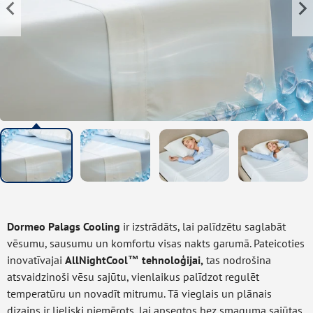
Dormeo Palags Cooling
ir izstrādāts, lai palīdzētu saglabāt
vēsumu, sausumu un komfortu visas nakts garumā. Pateicoties
inovatīvajai
AllNightCool™ tehnoloģijai,
tas nodrošina
atsvaidzinoši vēsu sajūtu, vienlaikus palīdzot regulēt
temperatūru un novadīt mitrumu. Tā vieglais un plānais
dizains ir lieliski piemērots, lai apsegtos bez smaguma sajūtas,