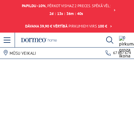
PAPILDU -10%
, PĒRKOT VISMAZ 2 PRECES. SPĒKĀ VĒL:
2
d
:
13
s
:
36
m
:
40
s
DĀVANA 39,90 € VĒRTĪBĀ
PIRKUMIEM VIRS
100 €
0
67 807 674
MŪSU VEIKALI
Datu ielādes kļūda