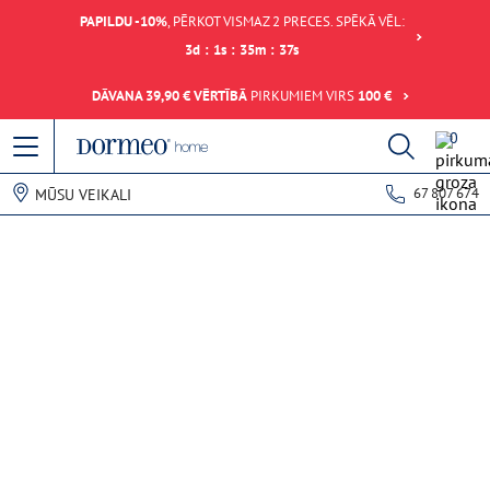
PAPILDU -10%
, PĒRKOT VISMAZ 2 PRECES. SPĒKĀ VĒL:
3
d
:
1
s
:
35
m
:
37
s
DĀVANA 39,90 € VĒRTĪBĀ
PIRKUMIEM VIRS
100 €
0
67 807 674
MŪSU VEIKALI
Datu ielādes kļūda