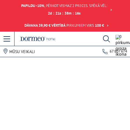
PAPILDU -10%
, PĒRKOT VISMAZ 2 PRECES. SPĒKĀ VĒL:
2
d
:
21
s
:
38
m
:
16
s
DĀVANA 39,90 € VĒRTĪBĀ
PIRKUMIEM VIRS
100 €
0
67 807 674
MŪSU VEIKALI
Datu ielādes kļūda