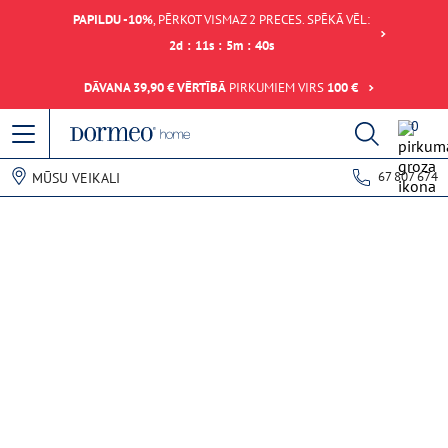
PAPILDU -10%
, PĒRKOT VISMAZ 2 PRECES. SPĒKĀ VĒL:
2
d
:
11
s
:
5
m
:
40
s
DĀVANA 39,90 € VĒRTĪBĀ
PIRKUMIEM VIRS
100 €
0
67 807 674
MŪSU VEIKALI
Datu ielādes kļūda