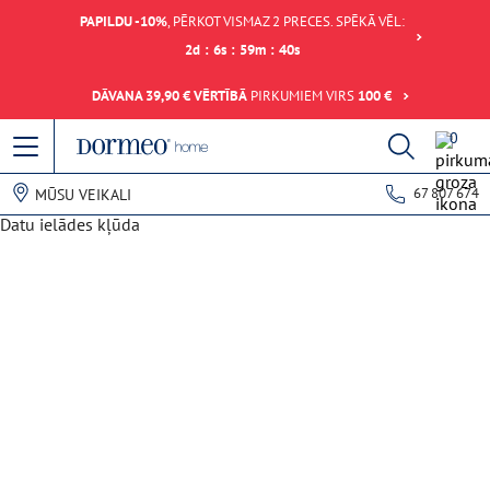
PAPILDU -10%
, PĒRKOT VISMAZ 2 PRECES. SPĒKĀ VĒL:
2
d
:
6
s
:
59
m
:
40
s
DĀVANA 39,90 € VĒRTĪBĀ
PIRKUMIEM VIRS
100 €
0
67 807 674
MŪSU VEIKALI
Datu ielādes kļūda